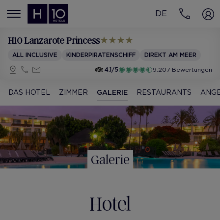
DE
MENÚ
H10 Lanzarote Princess
ALL INCLUSIVE
KINDERPIRATENSCHIFF
DIREKT AM MEER
4.1/5
9.207 Bewertungen
DAS HOTEL
ZIMMER
GALERIE
RESTAURANTS
ANG
Galerie
Hotel