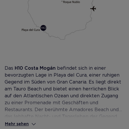
Das
H10 Costa Mogán
befindet sich in einer
bevorzugten Lage in Playa del Cura, einer ruhigen
Gegend im Süden von Gran Canaria. Es liegt direkt
am Tauro Beach und bietet einen herrlichen Blick
auf den Atlantischen Ozean und direkten Zugang
zu einer Promenade mit Geschäften und
Restaurants. Der berühmte Amadores Beach und
das lebhafte Nacht- und Tagesleben der Gegend
von Puerto Rico sind nur einen Katzensprung
Mehr sehen