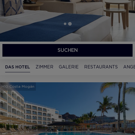
SUCHEN
DAS HOTEL
ZIMMER
GALERIE
RESTAURANTS
ANG
H10 Costa Mogán