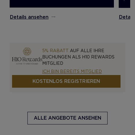
Details ansehen
Detail
5% RABATT
AUF ALLE IHRE
BUCHUNGEN ALS H10 REWARDS
MITGLIED
ICH BIN BEREITS MITGLIED
KOSTENLOS REGISTRIEREN
ALLE ANGEBOTE ANSEHEN