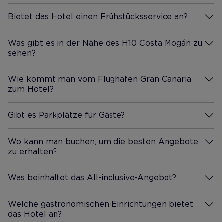
Bietet das Hotel einen Frühstücksservice an?
Mehr Infos
Was gibt es in der Nähe des H10 Costa Mogán zu
sehen?
Mehr Infos
Wie kommt man vom Flughafen Gran Canaria
zum Hotel?
Mehr Infos
Gibt es Parkplätze für Gäste?
Mehr Infos
Wo kann man buchen, um die besten Angebote
zu erhalten?
Mehr Infos
Was beinhaltet das All-inclusive-Angebot?
Mehr Infos
Welche gastronomischen Einrichtungen bietet
das Hotel an?
Mehr Infos