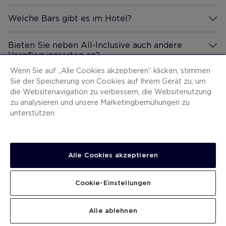
Welche Bars gibt es im Hotel?
Mehr Infos
Bieten Sie neben All-Inclusive auch andere
Verpflegungsarten an?
Mehr Infos
Wenn Sie auf „Alle Cookies akzeptieren“ klicken, stimmen
Sie der Speicherung von Cookies auf Ihrem Gerät zu, um
Was beinhaltet der Privilege-Service im H10
die Websitenavigation zu verbessern, die Websitenutzung
Costa Mogán?
Mehr Infos
zu analysieren und unsere Marketingbemühungen zu
unterstützen.
Gibt es einen Pool in der Anlage?
Mehr Infos
Wie weit ist das Hotel vom Strand entfernt?
Mehr Infos
Alle Cookies akzeptieren
Verfügt es über einen Spa-Service?
Mehr Infos
Cookie-Einstellungen
Gibt es ein Fitnessstudio in der Anlage?
Mehr Infos
Alle ablehnen
Bietet das Hotel einen Wäscheservice an?