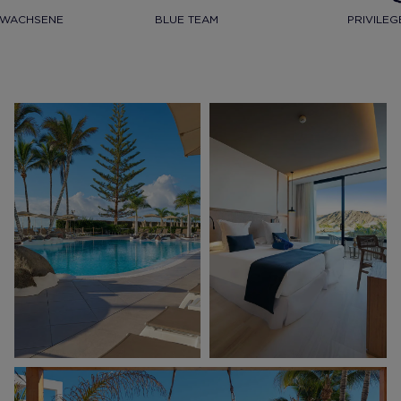
RWACHSENE
BLUE TEAM
PRIVILEG