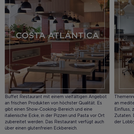
COSTA ATLÁNTICA
Buffet Restaurant mit einem vielfältigen Angebot
Themenres
an frischen Produkten von höchster Qualität. Es
an medite
gibt einen Show-Cooking-Bereich und eine
Einfluss,
italienische Ecke, in der Pizzen und Pasta vor Ort
Zutaten. 
zubereitet werden. Das Restaurant verfügt auch
der Lobby
über einen glutenfreien Eckbereich.