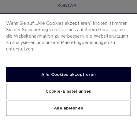
KONTAKT
H10 PRO
Wenn Sie auf „Alle Cookies akzeptieren“ klicken, stimmen
PRESSERAUM
Sie der Speicherung von Cookies auf Ihrem Gerät zu, um
die Websitenavigation zu verbessern, die Websitenutzung
SITEMAP
zu analysieren und unsere Marketingbemühungen zu
VERTRAGSBEDINGUNGEN
unterstützen.
COOKIES
DATENSCHUTZ-BESTIMMUNGEN
Alle Cookies akzeptieren
IMPRESSUM
ANZEIGEKANAL
Cookie-Einstellungen
ARBEITEN SIE MIT UNS
SUCHEN
Alle ablehnen
.
.
.
.