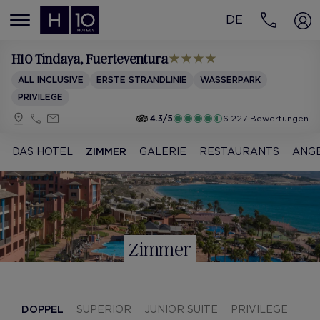
DE
MENÚ
H10 Tindaya
, Fuerteventura
ALL INCLUSIVE
ERSTE STRANDLINIE
WASSERPARK
PRIVILEGE
4.3/5
6.227 Bewertungen
DAS HOTEL
ZIMMER
GALERIE
RESTAURANTS
ANG
Zimmer
DOPPEL
SUPERIOR
JUNIOR SUITE
PRIVILEGE