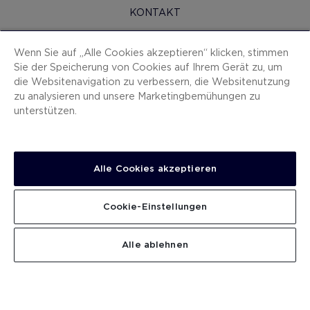
KONTAKT
H10 PRO
Wenn Sie auf „Alle Cookies akzeptieren“ klicken, stimmen
PRESSERAUM
Sie der Speicherung von Cookies auf Ihrem Gerät zu, um
die Websitenavigation zu verbessern, die Websitenutzung
SITEMAP
zu analysieren und unsere Marketingbemühungen zu
VERTRAGSBEDINGUNGEN
unterstützen.
COOKIES
DATENSCHUTZ-BESTIMMUNGEN
Alle Cookies akzeptieren
IMPRESSUM
ANZEIGEKANAL
Cookie-Einstellungen
ARBEITEN SIE MIT UNS
SUCHEN
Alle ablehnen
.