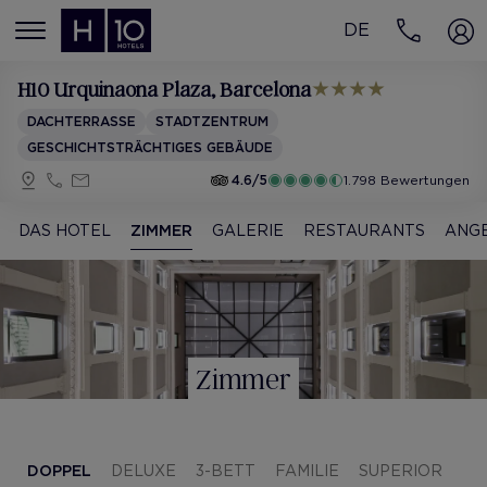
DE
MENÚ
H10 Urquinaona Plaza
, Barcelona
DACHTERRASSE
STADTZENTRUM
GESCHICHTSTRÄCHTIGES GEBÄUDE
4.6/5
1.798 Bewertungen
DAS HOTEL
ZIMMER
GALERIE
RESTAURANTS
ANG
Zimmer
DOPPEL
DELUXE
3-BETT
FAMILIE
SUPERIOR