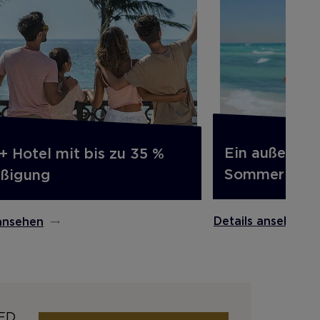
Ein außergew
+ Hotel mit bis zu 35 %
Sommer
ßigung
Details ansehen
 ansehen
ED