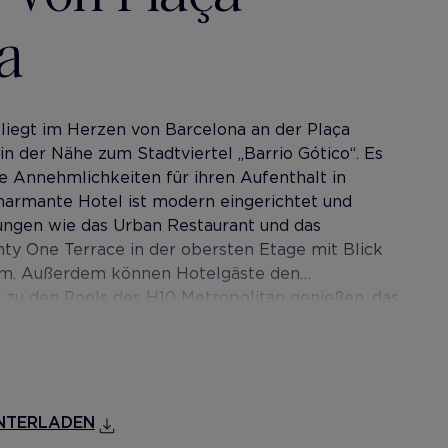
a
 liegt im Herzen von Barcelona an der Plaça
in der Nähe zum Stadtviertel „Barrio Gótico“. Es
le Annehmlichkeiten für ihren Aufenthalt in
harmante Hotel ist modern eingerichtet und
ungen wie das Urban Restaurant und das
ty One Terrace in der obersten Etage mit Blick
um. Außerdem können Hotelgäste den
 zu den Pools des H10 Metropolitan genießen, das
tfernt liegt.
NTERLADEN