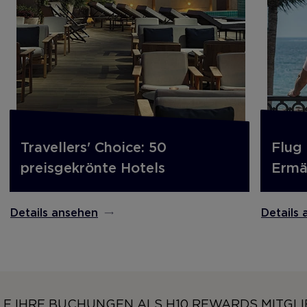
Travellers' Choice: 50
Flug 
preisgekrönte Hotels
Ermä
Details ansehen
Details
E IHRE BUCHUNGEN ALS H10 REWARDS MITGLI