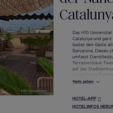
Cataluny
Das H10 Universitat
Catalunya und ganz 
bietet den Gäste al
Barcelona. Dieses c
umfasst Dienstleist
Terrassenlokal Twen
auf das Stadtzentr
kostenlosen Zugang
nur 5 Gehminuten en
Mehr sehen
H10 Universitat
HOTEL-APP
HOTELINFOS HERU