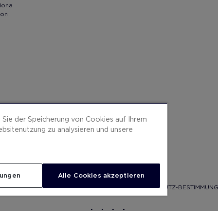
elona
bon
n Sie der Speicherung von Cookies auf Ihrem
ebsitenutzung zu analysieren und unsere
lungen
Alle Cookies akzeptieren
SITEMAP
VERTRAGSBEDINGUNGEN
COOKIES
DATENSCHUTZ-BESTIMMUN
.
.
.
.