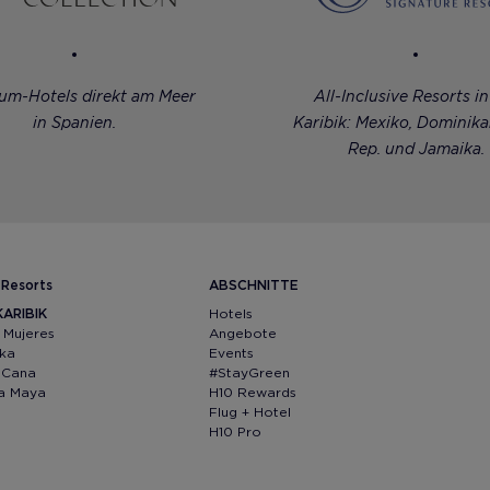
um-Hotels direkt am Meer
All-Inclusive Resorts in
in Spanien.
Karibik: Mexiko, Dominik
Rep. und Jamaika.
 Resorts
ABSCHNITTE
KARIBIK
Hotels
 Mujeres
Angebote
ika
Events
a Cana
#StayGreen
ra Maya
H10 Rewards
Flug + Hotel
H10 Pro