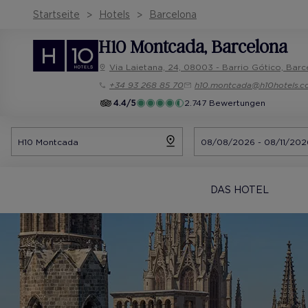
Startseite
Hotels
Barcelona
H10 Montcada
, Barcelona
Via Laietana, 24, 08003 - Barrio Gótico, Barc
+34 93 268 85 70
h10.montcada@h10hotels.
4.4/5
2.747 Bewertungen
DAS HOTEL