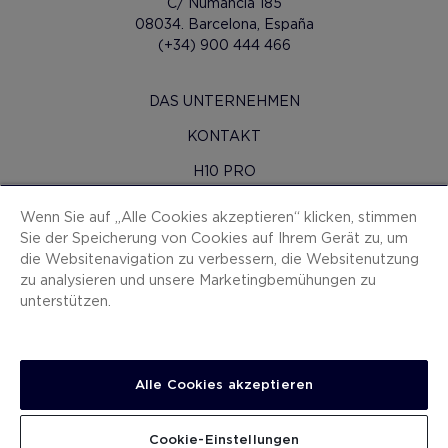
C/ Numancia 185
08034. Barcelona, España
(+34) 900 444 466
DAS UNTERNEHMEN
KONTAKT
H10 PRO
PRESSERAUM
Wenn Sie auf „Alle Cookies akzeptieren“ klicken, stimmen
Sie der Speicherung von Cookies auf Ihrem Gerät zu, um
SITEMAP
die Websitenavigation zu verbessern, die Websitenutzung
VERTRAGSBEDINGUNGEN
zu analysieren und unsere Marketingbemühungen zu
unterstützen.
COOKIES
DATENSCHUTZ-BESTIMMUNGEN
IMPRESSUM
Alle Cookies akzeptieren
ANZEIGEKANAL
Cookie-Einstellungen