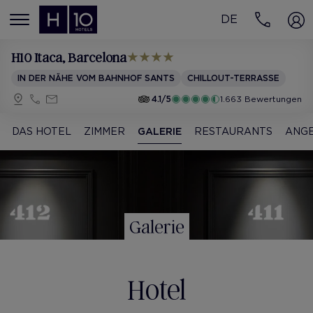
DE
MENÚ
H10 Itaca
, Barcelona
IN DER NÄHE VOM BAHNHOF SANTS
CHILLOUT-TERRASSE
4.1/5
1.663 Bewertungen
DAS HOTEL
ZIMMER
GALERIE
RESTAURANTS
ANG
Galerie
Hotel