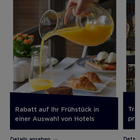
Tra
Rabatt auf Ihr Frühstück in
pre
einer Auswahl von Hotels
Detail
Details ansehen