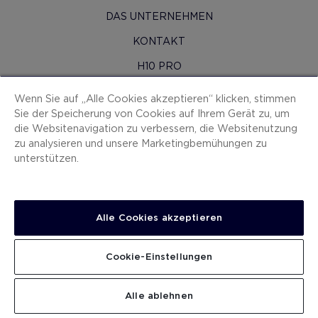
DAS UNTERNEHMEN
KONTAKT
H10 PRO
PRESSERAUM
Wenn Sie auf „Alle Cookies akzeptieren“ klicken, stimmen
Sie der Speicherung von Cookies auf Ihrem Gerät zu, um
SITEMAP
die Websitenavigation zu verbessern, die Websitenutzung
VERTRAGSBEDINGUNGEN
zu analysieren und unsere Marketingbemühungen zu
unterstützen.
COOKIES
DATENSCHUTZ-BESTIMMUNGEN
IMPRESSUM
Alle Cookies akzeptieren
ANZEIGEKANAL
Cookie-Einstellungen
ARBEITEN SIE MIT UNS
.
SUCHEN
Alle ablehnen