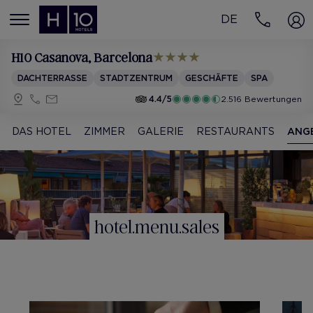
DE
MENÚ
H10 Casanova
, Barcelona
DACHTERRASSE
STADTZENTRUM
GESCHÄFTE
SPA
4.4/5
2.516 Bewertungen
DAS HOTEL
ZIMMER
GALERIE
RESTAURANTS
ANG
hotel.menu.sales