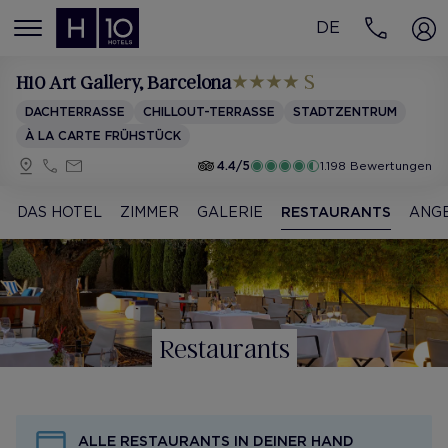
DE
MENÚ
H10 Art Gallery
, Barcelona
DACHTERRASSE
CHILLOUT-TERRASSE
STADTZENTRUM
À LA CARTE FRÜHSTÜCK
4.4/5
1.198 Bewertungen
DAS HOTEL
ZIMMER
GALERIE
RESTAURANTS
ANG
Restaurants
ALLE RESTAURANTS IN DEINER HAND