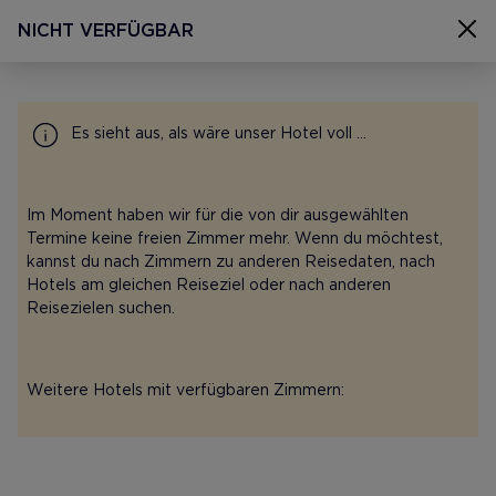
ZIMMER AUSWÄHLEN
NICHT VERFÜGBAR
Zimmer auswählen
H10 Palazzo Canova, Venedig
08 Aug - 11 Aug 2026
Es sieht aus, als wäre unser Hotel voll ...
1 zimmer 2 Personen
Im Moment haben wir für die von dir ausgewählten
Termine keine freien Zimmer mehr. Wenn du möchtest,
kannst du nach Zimmern zu anderen Reisedaten, nach
KONTAKT
Hotels am gleichen Reiseziel oder nach anderen
Reisezielen suchen.
SITEMAP
COOKIES
DATENSCHUTZ-BESTIMMUNGEN
Weitere Hotels mit verfügbaren Zimmern:
IMPRESSUM
H10 PRO