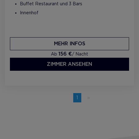
Buffet Restaurant und 3 Bars
Innenhof
MEHR INFOS
156 €
Ab
/ Nacht
ZIMMER ANSEHEN
Previous
page
You're
1
on
page