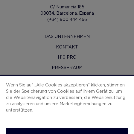
C/ Numancia 185
08034. Barcelona, España
(+34) 900 444 466
DAS UNTERNEHMEN
KONTAKT
H10 PRO
PRESSERAUM
SITEMAP
Wenn Sie auf „Alle Cookies akzeptieren“ klicken, stimmen
VERTRAGSBEDINGUNGEN
Sie der Speicherung von Cookies auf Ihrem Gerät zu, um
die Websitenavigation zu verbessern, die Websitenutzung
COOKIES
zu analysieren und unsere Marketingbemühungen zu
DATENSCHUTZ-BESTIMMUNGEN
unterstützen.
IMPRESSUM
ANZEIGEKANAL