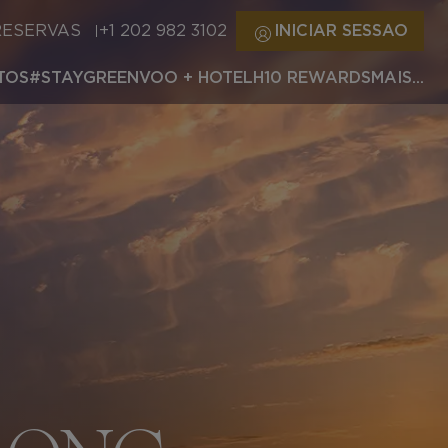
RESERVAS
+1 202 982 3102
INICIAR SESSAO
TOS
#STAYGREEN
VOO + HOTEL
H10 REWARDS
MAIS...