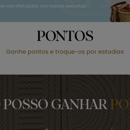
servas efetuadas nos nossos websites
PONTOS
Ganhe pontos e troque-os por estadias
 POSSO GANHAR
PO