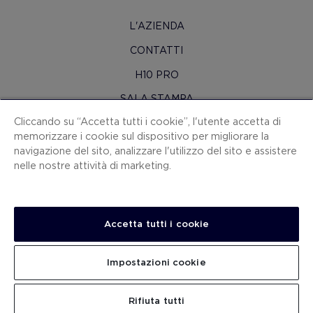
L'AZIENDA
CONTATTI
H10 PRO
SALA STAMPA
Cliccando su “Accetta tutti i cookie”, l'utente accetta di
MAPPA SITO
memorizzare i cookie sul dispositivo per migliorare la
CONDIZIONI CONTRATTO
navigazione del sito, analizzare l'utilizzo del sito e assistere
nelle nostre attività di marketing.
COOKIES
POLITICA SULLA RISERVATEZZA
NOTA LEGALE
Accetta tutti i cookie
CANALE PER LE SEGNALAZIONI
Impostazioni cookie
LAVORA CON NOI
.
.
CERCA
Rifiuta tutti