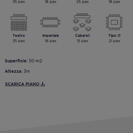
35 pax
18 pax
25 pax
18 pax
Teatro
Imperiale
Cabaret
Tipo O
35 pax
18 pax
15 pax
21 pax
Superficie:
50 m2
Altezza:
3m
SCARICA PIANO