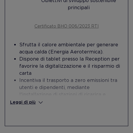
Obiettivi di sviluppo sostenibile
principali
Certificato BHO 006/2023 RTI
Sfrutta il calore ambientale per generare
acqua calda (Energia Aerotermica).
Dispone di tablet presso la Reception per
favorire la digitalizzazione e il risparmio di
carta
Incentiva il trasporto a zero emissioni tra
utenti e dipendenti, mediante
l'installazione di stazioni di ricarica e
parcheggi per biciclette.
Leggi di più
Dona denaro semestralmente a enti senza
scopo di lucro, dediti all'assistenza e alla
cura dell'infanzia in situazioni di
vulnerabilità a causa di malattie.