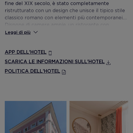
fine del XIX secolo, è stato completamente
ristrutturato con un design che unisce il tipico stile
classico romano con elementi più contemporanei.
Dispone di camere ampie, un ristorante con
servizio di colazione e un magnifico Rooftop, con
Leggi di più
viste panoramiche della città.
APP DELL'HOTEL
SCARICA LE INFORMAZIONI SULL'HOTEL
POLITICA DELL'HOTEL