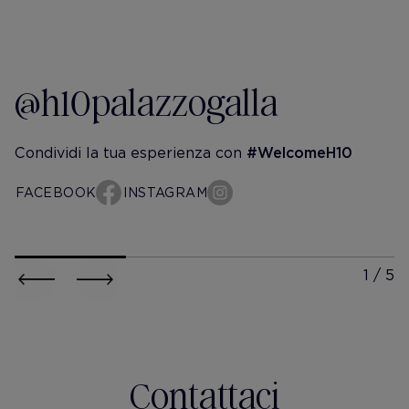
@h10palazzogalla
Condividi la tua esperienza con
#WelcomeH10
FACEBOOK
INSTAGRAM
h10-palazzo-galla
h10-pala
@h.mg_10.01
@inna.wa
🇮🇹
I fell in love ♥️ (1-10
-
Comment if you got
Contattaci
photo 😝
住這間為的就是這個六樓頂樓露台～～