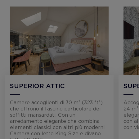
SUPERIOR ATTIC
SUP
Camere accoglienti di 30 m² (323 ft²)
Accog
che offrono il fascino particolare dei
24 m²
soffitti mansardati. Con un
elega
arredamento elegante che combina
con al
elementi classici con altri più moderni.
con vis
Camera con letto King Size e divano