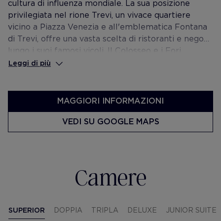
cultura di influenza mondiale. La sua posizione
privilegiata nel rione Trevi, un vivace quartiere
vicino a Piazza Venezia e all'emblematica Fontana
di Trevi, offre una vasta scelta di ristoranti e negozi
lungo i suoi famosi vicoli. Il Colosseo e i Fori
Imperiali, i siti archeologici più visitati al mondo,
Leggi di più
sono vicinissimi all'Hotel
MAGGIORI INFORMAZIONI
VEDI SU GOOGLE MAPS
Camere
SUPERIOR
DOPPIA
TRIPLA
DELUXE
JUNIOR SUITE