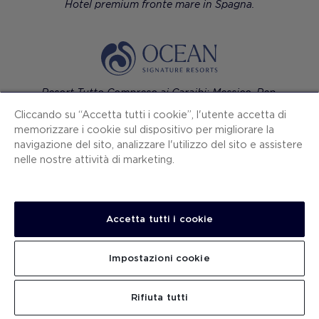
Hotel premium fronte mare in Spagna.
Resort Tutto Compreso ai Caraibi: Messico, Rep.
Dominicana e Giamaica.
Cliccando su “Accetta tutti i cookie”, l'utente accetta di
memorizzare i cookie sul dispositivo per migliorare la
navigazione del sito, analizzare l'utilizzo del sito e assistere
nelle nostre attività di marketing.
Hotel di lusso contemporaneo nelle città europee.
Accetta tutti i cookie
Impostazioni cookie
H10 Hotels
Rifiuta tutti
Ocean Signature Resorts