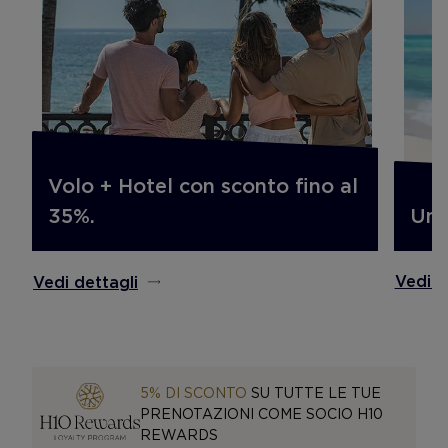
Volo + Hotel con sconto fino al
Un'
35%.
Vedi d
Vedi dettagli
5% DI SCONTO
SU TUTTE LE TUE
PRENOTAZIONI COME SOCIO H10
REWARDS