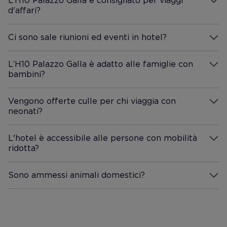
L’H10 Palazzo Galla è consigliato per viaggi
d'affari?
Maggiori Informazioni
Ci sono sale riunioni ed eventi in hotel?
Maggiori Informazioni
L’H10 Palazzo Galla è adatto alle famiglie con
bambini?
Maggiori Informazioni
Vengono offerte culle per chi viaggia con
neonati?
Maggiori Informazioni
L'hotel è accessibile alle persone con mobilità
ridotta?
Maggiori Informazioni
Sono ammessi animali domestici?
Maggiori Informazioni