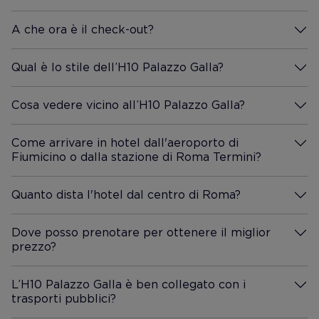
A che ora è il check-out?
Maggiori Informazioni
Qual è lo stile dell’H10 Palazzo Galla?
Maggiori Informazioni
Cosa vedere vicino all’H10 Palazzo Galla?
Maggiori Informazioni
Come arrivare in hotel dall'aeroporto di
Fiumicino o dalla stazione di Roma Termini?
Maggiori Informazioni
Quanto dista l'hotel dal centro di Roma?
Maggiori Informazioni
Dove posso prenotare per ottenere il miglior
prezzo?
Maggiori Informazioni
L’H10 Palazzo Galla è ben collegato con i
trasporti pubblici?
Maggiori Informazioni