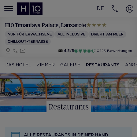
DE
MENÚ
H10 Timanfaya Palace
, Lanzarote
NUR FÜR ERWACHSENE
ALL INCLUSIVE
DIREKT AM MEER
CHILLOUT-TERRASSE
4.5/5
10.125 Bewertungen
DAS HOTEL
ZIMMER
GALERIE
RESTAURANTS
ANG
Restaurants
ALLE RESTAURANTS IN DEINER HAND