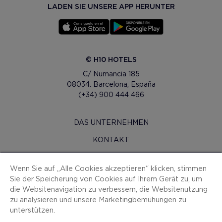
LADEN SIE UNSERE APP HERUNTER
© H10 HOTELS
C/ Numancia 185
08034. Barcelona, España
(+34) 900 444 466
DAS UNTERNEHMEN
KONTAKT
H10 PRO
Wenn Sie auf „Alle Cookies akzeptieren“ klicken, stimmen
PRESSERAUM
Sie der Speicherung von Cookies auf Ihrem Gerät zu, um
die Websitenavigation zu verbessern, die Websitenutzung
SITEMAP
zu analysieren und unsere Marketingbemühungen zu
VERTRAGSBEDINGUNGEN
unterstützen.