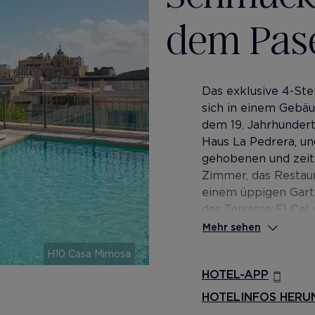
dem Pase
Das exklusive 4-St
sich in einem Gebäu
dem 19. Jahrhundert
Haus La Pedrera, u
gehobenen und zeit
Zimmer, das Restaur
einem üppigen Garte
der Terrasse El Cel
und einer fantastis
Mehr sehen
Das Hotel verfügt a
H10 Casa Mimosa
einer von ihnen bef
HOTEL-APP
HOTELINFOS HERU