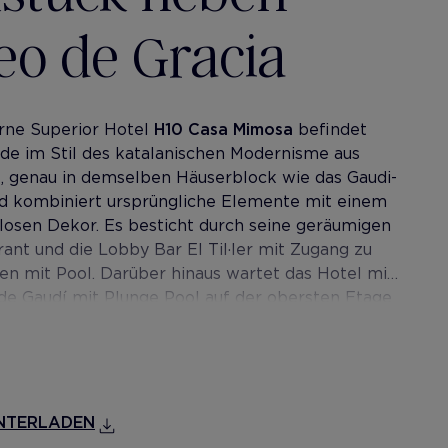
o de Gracia
erne Superior Hotel
H10 Casa Mimosa
befindet
de im Stil des katalanischen Modernisme aus
, genau in demselben Häuserblock wie das Gaudi-
nd kombiniert ursprüngliche Elemente mit einem
losen Dekor. Es besticht durch seine geräumigen
ant und die Lobby Bar El Til·ler mit Zugang zu
n mit Pool. Darüber hinaus wartet das Hotel mit
 de Gaudí mit Plunge Pool auf der obersten Etage
chen Aussicht auf das Gaudi-Haus La Pedrera auf.
uch über zwei lichtdurchflutete Tagungsräume,
indet sich in einer ehemaligen Kutschenhalle.
NTERLADEN