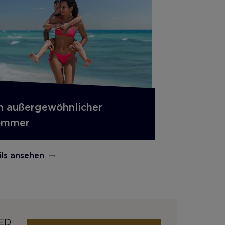
n außergewöhnlicher
ommer
ils ansehen
ED