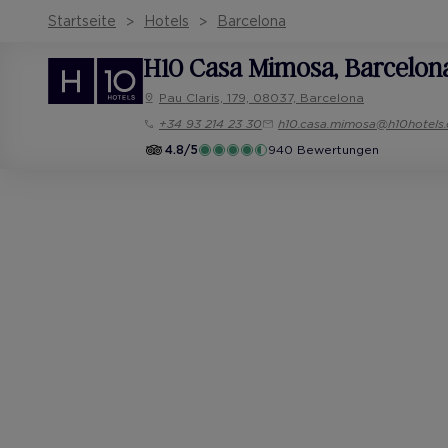
Startseite
Hotels
Barcelona
H10 Casa Mimosa
, Barcelon
Pau Claris, 179, 08037, Barcelona
+34 93 214 23 30
h10.casa.mimosa@h10hotels
4.8/5
940 Bewertungen